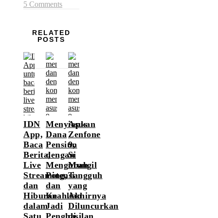
5 Comments
RELATED
POSTS
IDN
Menyiapkan
Asus
App,
Dana
Zenfone
Baca
Pensiun
9,
Berita,
dengan
Si
Live
Mengubah
Mungil
Streaming,
Potensi
Tangguh
dan
dan
yang
Hiburan
Keahlian
Akhirnya
dalam
Jadi
Diluncurkan
Satu
Penghasilan
di