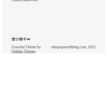
LinkedIn
Instagram
Facebook
Pinterest
Medium
Graceful Theme by
rahayupawitriblog.com, 2025
Optima Themes