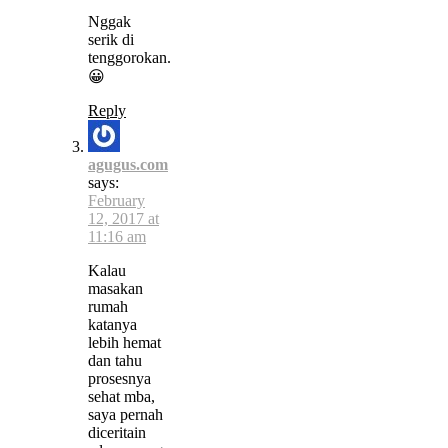
Nggak
serik di
tenggorokan.
😀
Reply
agugus.com
says:
February
12, 2017 at
11:16 am
Kalau
masakan
rumah
katanya
lebih hemat
dan tahu
prosesnya
sehat mba,
saya pernah
diceritain