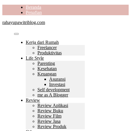
Skip
Beranda
to
Penafian
content
rahayupawitriblog.com
Kerja dari Rumah
Freelancer
Produktivitas
Life Style
Parenting
Kesehatan
Keuangan
Asuransi
Investasi
Self development
me as A Blogger
Review
Review Aplikasi
Review Buku
Review Film
Review Jasa
Review Produk