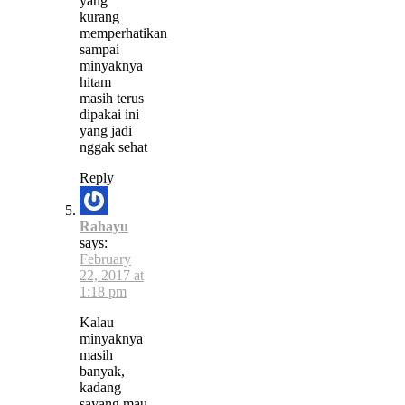
yang
kurang
memperhatikan
sampai
minyaknya
hitam
masih terus
dipakai ini
yang jadi
nggak sehat
Reply
Rahayu
says:
February
22, 2017 at
1:18 pm
Kalau
minyaknya
masih
banyak,
kadang
sayang mau