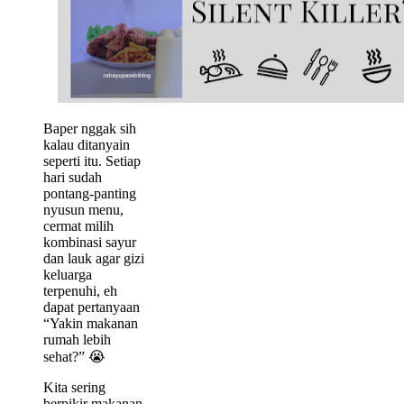
Baper nggak sih
kalau ditanyain
seperti itu. Setiap
hari sudah
pontang-panting
nyusun menu,
cermat milih
kombinasi sayur
dan lauk agar gizi
keluarga
terpenuhi, eh
dapat pertanyaan
“Yakin makanan
rumah lebih
sehat?” 😭
Kita sering
berpikir makanan