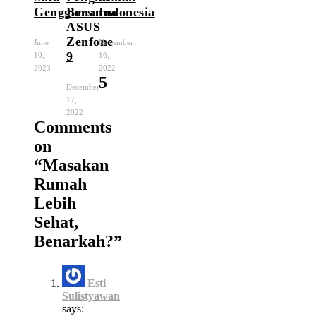
Genggaman
Bersama
Indonesia
ASUS
Zenfone
June
November
9
10,
16,
2023
2022
5
December
17,
2022
Comments
on
“
Masakan
Rumah
Lebih
Sehat,
Benarkah?
”
Esti
Sulistyawan
says: