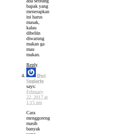
ada seorang
bapak yang
menerapkan
ini harus
masak,
kalau
dibeliin
diwarung
makan ga
mau
makan.
Reply
Dwi
Sugiarto
says:
February
22, 2017 at
1:15 pm
Cara
menggoreng
masih
banyak