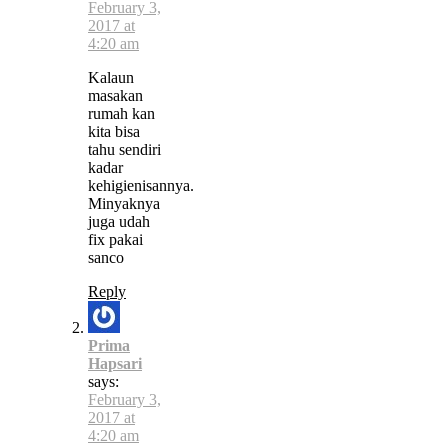
February 3,
2017 at
4:20 am
Kalaun
masakan
rumah kan
kita bisa
tahu sendiri
kadar
kehigienisannya.
Minyaknya
juga udah
fix pakai
sanco
Reply
Prima
Hapsari
says:
February 3,
2017 at
4:20 am