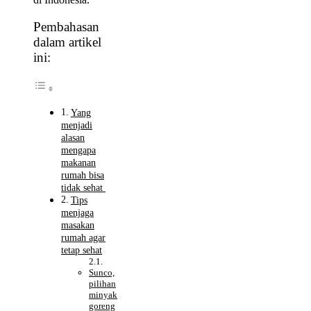
Pembahasan
dalam artikel
ini:
Yang
menjadi
alasan
mengapa
makanan
rumah bisa
tidak sehat
Tips
menjaga
masakan
rumah agar
tetap sehat
Sunco,
pilihan
minyak
goreng