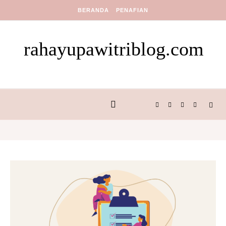
Skip to content
BERANDA
PENAFIAN
rahayupawitriblog.com