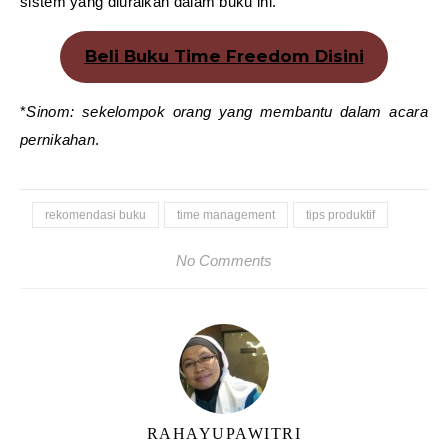
sistem yang diuraikan dalam buku ini.
Beli Buku Time Freedom Disini
*
Sinom: sekelompok orang yang membantu dalam acara
pernikahan
.
rekomendasi buku
time management
tips produktif
No Comments
RAHAYUPAWITRI