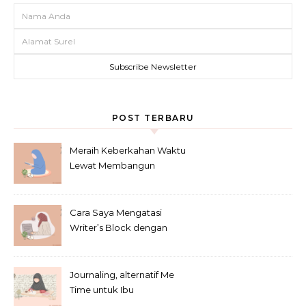
POST TERBARU
Meraih Keberkahan Waktu
Lewat Membangun
Kebiasaan Baik Baca Al-
Qur’an di bulan Ramadhan
Cara Saya Mengatasi
Writer’s Block dengan
Metode Anti-Penundaan
Journaling, alternatif Me
Time untuk Ibu