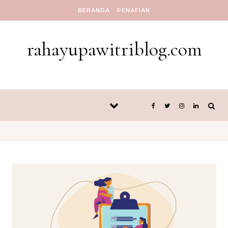
Skip to content
BERANDA
PENAFIAN
rahayupawitriblog.com