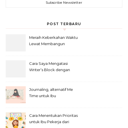
POST TERBARU
Meraih Keberkahan Waktu
Lewat Membangun
Kebiasaan Baik Baca Al-
Qur’an di bulan Ramadhan
Cara Saya Mengatasi
Writer’s Block dengan
Metode Anti-Penundaan
Journaling, alternatif Me
Time untuk Ibu
Cara Menentukan Prioritas
untuk Ibu Pekerja dari