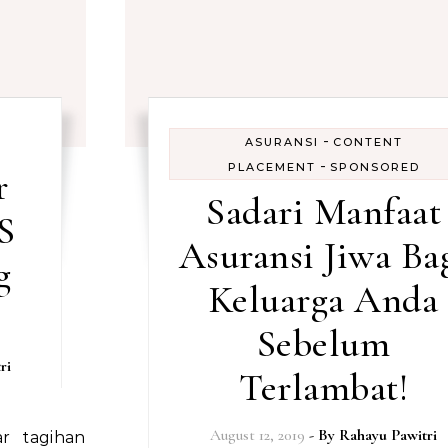
-
ASURANSI
CONTENT
-
PLACEMENT
SPONSORED
r
Sadari Manfaat
S
Asuransi Jiwa Ba
g
Keluarga Anda
Sebelum
ri
Terlambat!
August 12, 2019
- By
Rahayu Pawitri
r tagihan