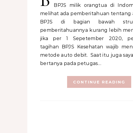
B
BPJS milik orangtua di Indom
melihat ada pemberitahuan tentang 
BPJS di bagian bawah str
pemberitahuannya kurang lebih me
jika per 1 Sepetember 2020, p
tagihan BPJS Kesehatan wajib me
metode auto debit. Saat itu juga say
bertanya pada petugas…
CONTINUE READING