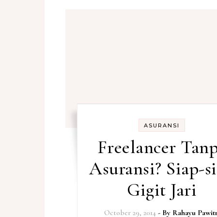
ASURANSI
Freelancer Tan
Asuransi? Siap-s
Gigit Jari
October 29, 2014
- By
Rahayu Pawitr