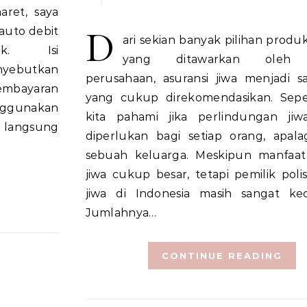
aret, saya
D
auto debit
ari sekian banyak pilihan produk
uk. Isi
yang ditawarkan oleh 
nyebutkan
perusahaan, asuransi jiwa menjadi s
embayaran
yang cukup direkomendasikan. Seper
nggunakan
kita pahami jika perlindungan jiw
a langsung
diperlukan bagi setiap orang, apal
sebuah keluarga. Meskipun manfaat 
jiwa cukup besar, tetapi pemilik polis
jiwa di Indonesia masih sangat keci
Jumlahnya…
CONTINUE READING