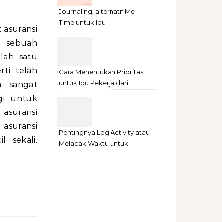
Journaling, alternatif Me
Time untuk Ibu
 asuransi
sebuah
alah satu
ti telah
Cara Menentukan Prioritas
untuk Ibu Pekerja dari
a sangat
Rumah
agi untuk
asuransi
 asuransi
Pentingnya Log Activity atau
l sekali.
Melacak Waktu untuk
Freelancer