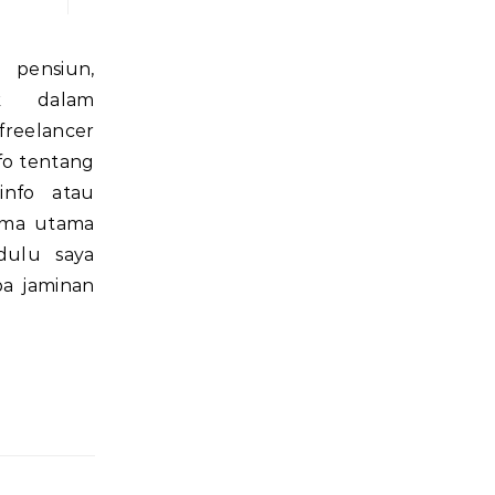
 pensiun,
uk dalam
reelancer
fo tentang
info atau
tema utama
dulu saya
pa jaminan