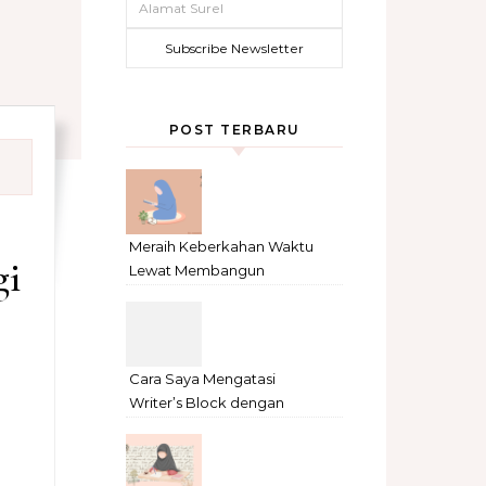
POST TERBARU
Meraih Keberkahan Waktu
gi
Lewat Membangun
Kebiasaan Baik Baca Al-
Qur’an di bulan Ramadhan
Cara Saya Mengatasi
Writer’s Block dengan
Metode Anti-Penundaan