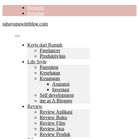
Skip
Beranda
to
Penafian
content
rahayupawitriblog.com
Kerja dari Rumah
Freelancer
Produktivitas
Life Style
Parenting
Kesehatan
Keuangan
Asuransi
Investasi
Self development
me as A Blogger
Review
Review Aplikasi
Review Buku
Review Film
Review Jasa
Review Produk