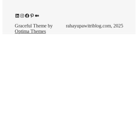
LinkedIn
Instagram
Facebook
Pinterest
Medium
Graceful Theme by
rahayupawitriblog.com, 2025
Optima Themes