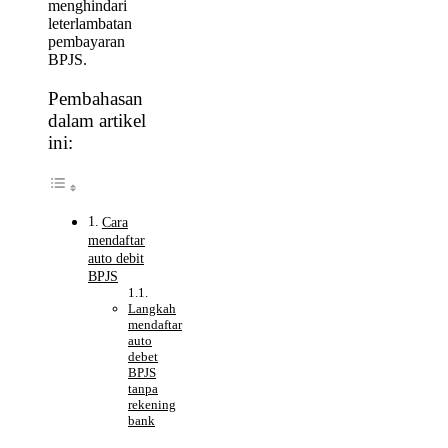
menghindari
leterlambatan
pembayaran
BPJS.
Pembahasan
dalam artikel
ini:
Cara
mendaftar
auto debit
BPJS
Langkah
mendaftar
auto
debet
BPJS
tanpa
rekening
bank