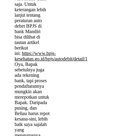
saja. Untuk
keterangan lebih
lanjut tentang
peraturan auto
debet BPJS di
bank Mandiri
bisa dilihat di
tautan artikel
berikut
ini:
https://www.bpjs-
kesehatan.go.id/bpjs/autodebit/detail/1
Oya, Bapak
sebetulnya juga
ada rekening
bank, tapi proses
pendaftarannya
mungkin akan
merepotkan untuk
Bapak. Daripada
pusing, dan
Beliau harus repot
kesana-sini, lebih
baik saya sajalah
yang
mengurusnya.