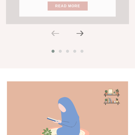
READ MORE
‹
›