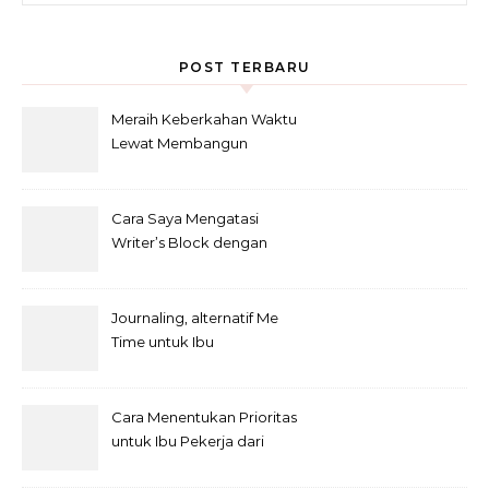
POST TERBARU
Meraih Keberkahan Waktu
Lewat Membangun
Kebiasaan Baik Baca Al-
Qur’an di bulan Ramadhan
Cara Saya Mengatasi
Writer’s Block dengan
Metode Anti-Penundaan
Journaling, alternatif Me
Time untuk Ibu
Cara Menentukan Prioritas
untuk Ibu Pekerja dari
Rumah