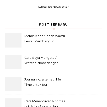
POST TERBARU
Meraih Keberkahan Waktu
Lewat Membangun
Kebiasaan Baik Baca Al-
Qur’an di bulan Ramadhan
Cara Saya Mengatasi
Writer’s Block dengan
Metode Anti-Penundaan
Journaling, alternatif Me
Time untuk Ibu
Cara Menentukan Prioritas
untuk Ibu Pekerja dari