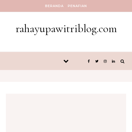
Skip to content
BERANDA
PENAFIAN
rahayupawitriblog.com