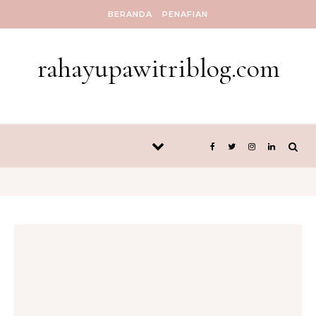
Skip to content
BERANDA
PENAFIAN
rahayupawitriblog.com