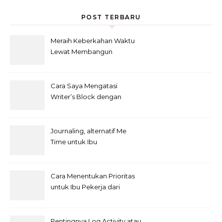
POST TERBARU
Meraih Keberkahan Waktu
Lewat Membangun
Kebiasaan Baik Baca Al-
Qur’an di bulan Ramadhan
Cara Saya Mengatasi
Writer’s Block dengan
Metode Anti-Penundaan
Journaling, alternatif Me
Time untuk Ibu
Cara Menentukan Prioritas
untuk Ibu Pekerja dari
Rumah
Pentingnya Log Activity atau