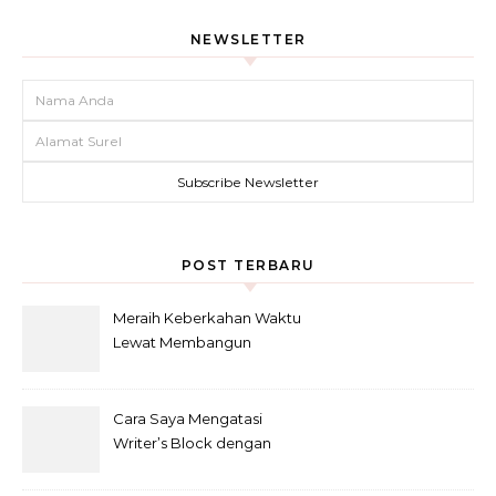
NEWSLETTER
POST TERBARU
Meraih Keberkahan Waktu
Lewat Membangun
Kebiasaan Baik Baca Al-
Qur’an di bulan Ramadhan
Cara Saya Mengatasi
Writer’s Block dengan
Metode Anti-Penundaan