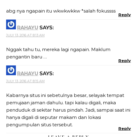
abg nya ngapain itu wkwkwkkw *salah fokussss
Reply
RAHAYU
SAYS:
JULY 13, 2016 AT 8:13 AM
Nggak tahu tu, mereka lagi ngapain. Maklum
pengantin baru …
Reply
RAHAYU
SAYS:
JULY 13, 2016 AT 8:15 AM
Kabarnya situs ini sebetulnya besar, selayak tempat
pemujaan jaman dahulu. tapi kalau digali, maka
penduduk di sekitar harus pindah. Jadi, sampai saat ini
hanya digali di seputar makam dan lokasi
pengumpulan situs tersebut.
Reply
LEAVE A REPLY