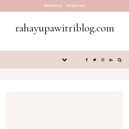
Skip to content
BERANDA
PENAFIAN
rahayupawitriblog.com