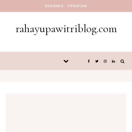
Skip to content
BERANDA
PENAFIAN
rahayupawitriblog.com