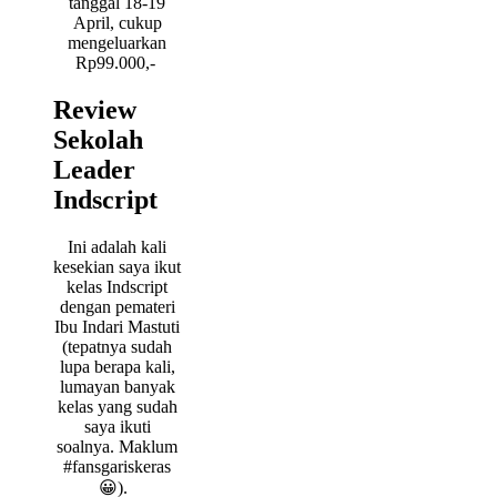
tanggal 18-19
April, cukup
mengeluarkan
Rp99.000,-
Review
Sekolah
Leader
Indscript
Ini adalah kali
kesekian saya ikut
kelas Indscript
dengan pemateri
Ibu Indari Mastuti
(tepatnya sudah
lupa berapa kali,
lumayan banyak
kelas yang sudah
saya ikuti
soalnya. Maklum
#fansgariskeras
😀).