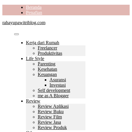
Skip
Beranda
to
Penafian
content
rahayupawitriblog.com
Kerja dari Rumah
Freelancer
Produktivitas
Life Style
Parenting
Kesehatan
Keuangan
Asuransi
Investasi
Self development
me as A Blogger
Review
Review Aplikasi
Review Buku
Review Film
Review Jasa
Review Produk