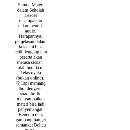
Semua Materi
dalam Sekolah
Leader
disampaikan
dalam bentuk
audio.
Harapannya,
penjelasan dalam
kelas ini bisa
lebih lengkap dan
peserta akan
merasa seolah-
olah berada di
kelas nyata
(bukan online).
💡Tapi memang
lho, dengerin
suara bu Iin
menyampaikan
materi bisa jadi
penyemangat.
Beneran deh,
gampang banget
semangat Beliau