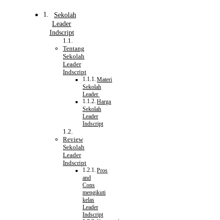
Sekolah
Leader
Indscript
Tentang
Sekolah
Leader
Indscript
Materi
Sekolah
Leader
Harga
Sekolah
Leader
Indscript
Review
Sekolah
Leader
Indscript
Pros
and
Cons
mengikuti
kelas
Leader
Indscript