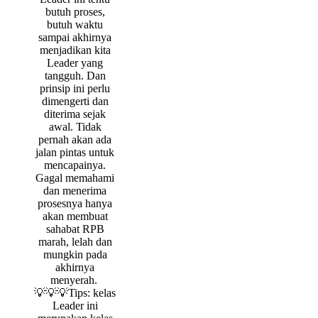
butuh proses,
butuh waktu
sampai akhirnya
menjadikan kita
Leader yang
tangguh. Dan
prinsip ini perlu
dimengerti dan
diterima sejak
awal. Tidak
pernah akan ada
jalan pintas untuk
mencapainya.
Gagal memahami
dan menerima
prosesnya hanya
akan membuat
sahabat RPB
marah, lelah dan
mungkin pada
akhirnya
menyerah.
💡💡💡Tips: kelas
Leader ini