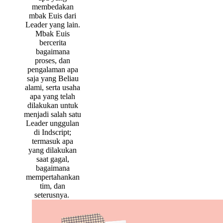
membedakan
mbak Euis dari
Leader yang lain.
Mbak Euis
bercerita
bagaimana
proses, dan
pengalaman apa
saja yang Beliau
alami, serta usaha
apa yang telah
dilakukan untuk
menjadi salah satu
Leader unggulan
di Indscript;
termasuk apa
yang dilakukan
saat gagal,
bagaimana
mempertahankan
tim, dan
seterusnya.