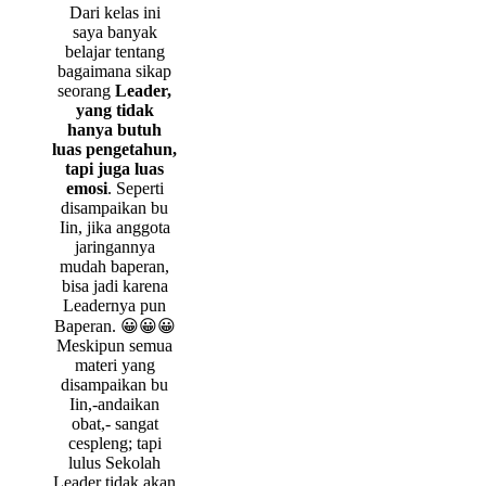
Dari kelas ini
saya banyak
belajar tentang
bagaimana sikap
seorang
Leader,
yang tidak
hanya butuh
luas pengetahun,
tapi juga luas
emosi
. Seperti
disampaikan bu
Iin, jika anggota
jaringannya
mudah baperan,
bisa jadi karena
Leadernya pun
Baperan. 😀😀😀
Meskipun semua
materi yang
disampaikan bu
Iin,-andaikan
obat,- sangat
cespleng; tapi
lulus Sekolah
Leader tidak akan