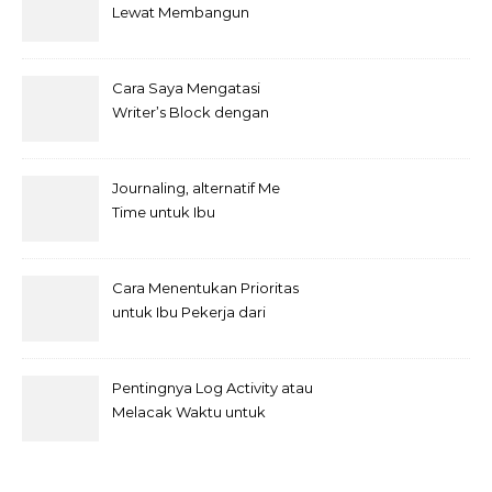
Lewat Membangun
Kebiasaan Baik Baca Al-
Qur’an di bulan Ramadhan
Cara Saya Mengatasi
Writer’s Block dengan
Metode Anti-Penundaan
Journaling, alternatif Me
Time untuk Ibu
Cara Menentukan Prioritas
untuk Ibu Pekerja dari
Rumah
Pentingnya Log Activity atau
Melacak Waktu untuk
Freelancer