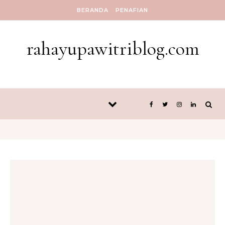
Skip to content
BERANDA
PENAFIAN
rahayupawitriblog.com