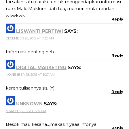
Ini salah satu caraku untuk mengendapkan informasi
rute, Mak. Maklum, dah tua, memori mulai rendah
wkwkwk
Reply
LISWANTI PERTIWI
SAYS:
DECEMBER 20, 2015 AT 7:32 AM
Informasi penting neh
Reply
DIGITAL MARKETING
SAYS:
NOVEMBER 28, 2016 AT 8:27 AM
keren tulisannya sis. (Y)
Reply
UNKNOWN
SAYS:
MARCH 5, 2017 AT 1:24 PM
Besok mau kesana…makasih yàaa infonya
Reply