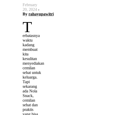
February
20, 2024
-
By
rahayupawitri
T
erbatasnya
waktu
kadang
membuat
kita
kesulitan
menyediakan
cemilan
sehat untuk
keluarga.
Tapi
sekarang
ada Nola
Snack,
cemilan
sehat dan
praktis
yang bisa