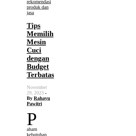
rekomendasi
produk dan
jasa
Tips
Memilih
Mesin
Cuci
dengan
Budget
Terbatas
November
29, 2023
-
By
Rahayu
Pawitri
P
aham
kebutuhan