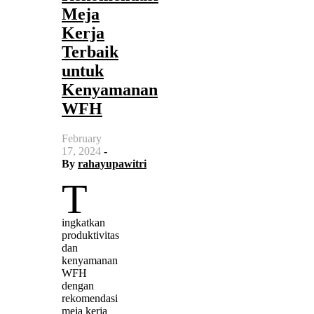
Meja
Kerja
Terbaik
untuk
Kenyamanan
WFH
February
17, 2024
-
By
rahayupawitri
T
ingkatkan
produktivitas
dan
kenyamanan
WFH
dengan
rekomendasi
meja kerja