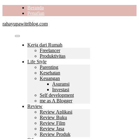
Skip
Beranda
to
Penafian
content
rahayupawitriblog.com
Kerja dari Rumah
Freelancer
Produktivitas
Life Style
Parenting
Kesehatan
Keuangan
Asuransi
Investasi
Self development
me as A Blogger
Review
Review Aplikasi
Review Buku
Review Film
Review Jasa
Review Produk