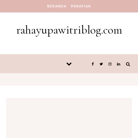
Skip to content
BERANDA
PENAFIAN
rahayupawitriblog.com