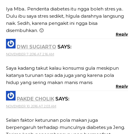
Iya Mba.. Penderita diabetes itu ngga boleh stres ya..
Dulu ibu saya stres sedikit, hlgula darahnya langsung
naik. Sedih, karena pengakit ini ngga bisa
disembuhkan. 🙁
Reply
DWI SUGIARTO
SAYS:
NOVEMBER 7, 2016 AT 2:16 AM
Saya kadang takut kalau konsumsi gula meskipun
katanya turunan tapi ada juga yang karena pola
hidup yang sering makan manis manis
Reply
PAKDE CHOLIK
SAYS:
NOVEMBER 10, 2016 AT 2:03 AM
Selain faktor keturunan pola makan juga
berpengaruh terhadap munculnya diabetes ya Jeng.