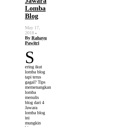
Jawara
Lomba
Blog
May 17,
2018
-
By
Rahayu
Pawitri
S
ering ikut
lomba blog
tapi terus
gagal? Tips
memenangkan
lomba
menulis
blog dari 4
Jawara
lomba blog
ini
mungkin