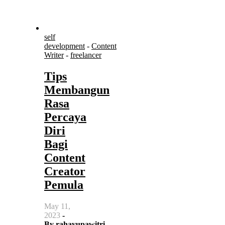
self
development
-
Content
Writer
-
freelancer
Tips
Membangun
Rasa
Percaya
Diri
Bagi
Content
Creator
Pemula
May 11,
2023
-
By
rahayupawitri