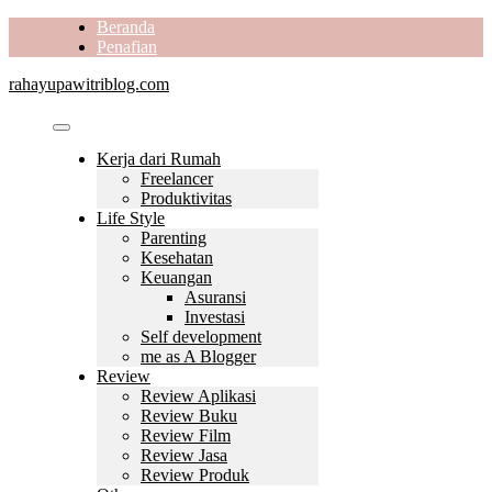
Skip
Beranda
to
Penafian
content
rahayupawitriblog.com
Kerja dari Rumah
Freelancer
Produktivitas
Life Style
Parenting
Kesehatan
Keuangan
Asuransi
Investasi
Self development
me as A Blogger
Review
Review Aplikasi
Review Buku
Review Film
Review Jasa
Review Produk