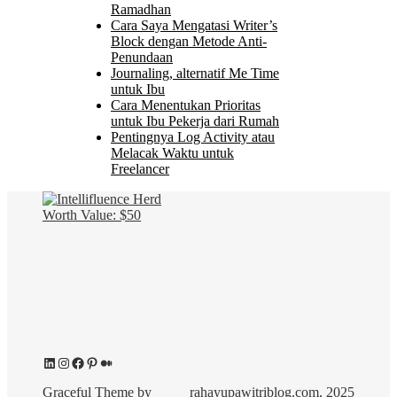
Ramadhan
Cara Saya Mengatasi Writer’s
Block dengan Metode Anti-
Penundaan
Journaling, alternatif Me Time
untuk Ibu
Cara Menentukan Prioritas
untuk Ibu Pekerja dari Rumah
Pentingnya Log Activity atau
Melacak Waktu untuk
Freelancer
LinkedIn
Instagram
Facebook
Pinterest
Medium
Graceful Theme by
rahayupawitriblog.com, 2025