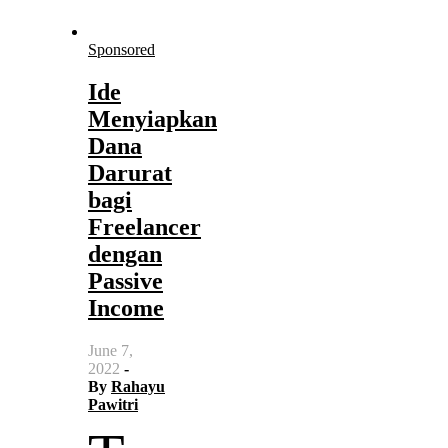
Sponsored
Ide
Menyiapkan
Dana
Darurat
bagi
Freelancer
dengan
Passive
Income
June 7,
2022
-
By
Rahayu
Pawitri