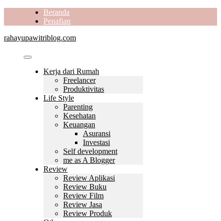
Skip
Beranda
to
Penafian
content
rahayupawitriblog.com
Kerja dari Rumah
Freelancer
Produktivitas
Life Style
Parenting
Kesehatan
Keuangan
Asuransi
Investasi
Self development
me as A Blogger
Review
Review Aplikasi
Review Buku
Review Film
Review Jasa
Review Produk