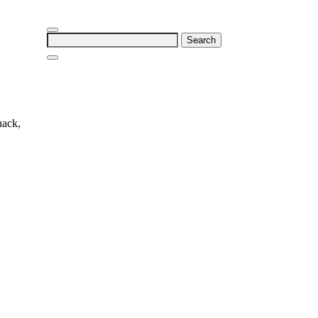
Search
for:
nack,