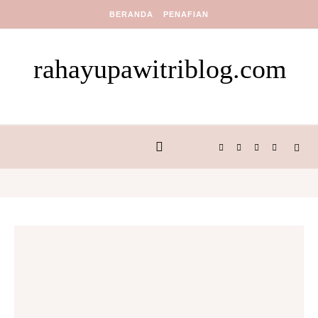
Skip to content
BERANDA
PENAFIAN
rahayupawitriblog.com