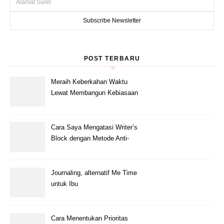
POST TERBARU
Meraih Keberkahan Waktu
Lewat Membangun Kebiasaan
Baik Baca Al-Qur’an di bulan
Ramadhan
Cara Saya Mengatasi Writer’s
Block dengan Metode Anti-
Penundaan
Journaling, alternatif Me Time
untuk Ibu
Cara Menentukan Prioritas