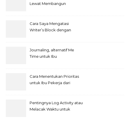
Lewat Membangun
Kebiasaan Baik Baca Al-
Qur’an di bulan Ramadhan
Cara Saya Mengatasi
Writer’s Block dengan
Metode Anti-Penundaan
Journaling, alternatif Me
Time untuk Ibu
Cara Menentukan Prioritas
untuk Ibu Pekerja dari
Rumah
Pentingnya Log Activity atau
Melacak Waktu untuk
Freelancer